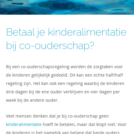
Mediation en rechtspraak
BLOG
Gratis kennismakingsgesprek
Partneralimentatie
Wat wil je kind?
CONTACT
Begrippenlijst mediation
Gesubsidieerde rechtsbijstand
Indexering alimentatie
Betaal je kinderalimentatie
Kindgesprek
Krijg je wel waar je recht op hebt?
Rechtsbijstandsverzekering
bij co-ouderschap?
Fiscale regelingen
Ouderschapsplan
Veel gestelde vragen
Vast uurtarief of vaste prijs?
Bij een co-ouderschapsregeling worden de zorgtaken voor
Hulp voor ouders en kinderen
de kinderen gelijkelijk gedeeld. Dit kan een echte half/half
Aanvullende kosten bij echtscheiding
regeling zijn. Het kan ook een regeling waarbij de kinderen
drie dagen bij de ene ouder verblijven en vier dagen per
week bij de andere ouder.
Veel mensen denken dat je bij co-ouderschap geen
kinderalimentatie
hoeft te betalen, maar dat klopt niet. Voor
de kinderen is het namelijk van belang dat beide ouders