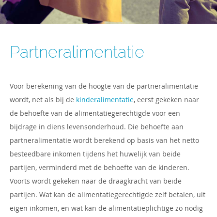
Mediation en rechtspraak
BLOG
Gratis kennismakingsgesprek
Partneralimentatie
Wat wil je kind?
CONTACT
Begrippenlijst mediation
Gesubsidieerde rechtsbijstand
Indexering alimentatie
Partneralimentatie
Kindgesprek
Krijg je wel waar je recht op hebt?
Rechtsbijstandsverzekering
Fiscale regelingen
Ouderschapsplan
Voor berekening van de hoogte van de partneralimentatie
Veel gestelde vragen
Vast uurtarief of vaste prijs?
wordt, net als bij de
kinderalimentatie
, eerst gekeken naar
Hulp voor ouders en kinderen
de behoefte van de alimentatiegerechtigde voor een
bijdrage in diens levensonderhoud. Die behoefte aan
Aanvullende kosten bij echtscheiding
partneralimentatie wordt berekend op basis van het netto
besteedbare inkomen tijdens het huwelijk van beide
partijen, verminderd met de behoefte van de kinderen.
Voorts wordt gekeken naar de draagkracht van beide
partijen. Wat kan de alimentatiegerechtigde zelf betalen, uit
eigen inkomen, en wat kan de alimentatieplichtige zo nodig